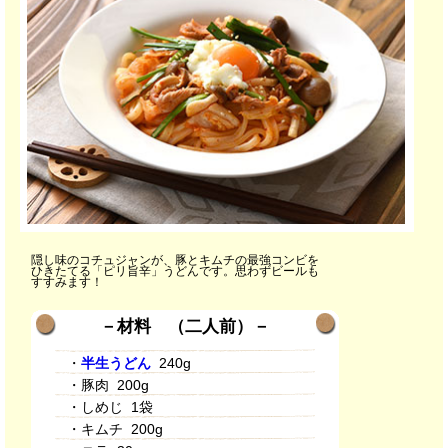
隠し味のコチュジャンが、豚とキムチの最強コンビを
ひきたてる「ピリ旨辛」うどんです。思わずビールも
すすみます！
－材料 （二人前）－
・
半生うどん
240g
・豚肉 200g
・しめじ 1袋
・キムチ 200g