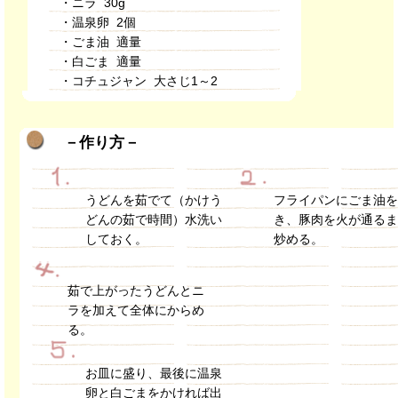
・ニラ 30g
・温泉卵 2個
・ごま油 適量
・白ごま 適量
・コチュジャン 大さじ1～2
－作り方－
うどんを茹でて（かけう
フライパンにごま油
どんの茹で時間）水洗い
き、豚肉を火が通る
しておく。
炒める。
茹で上がったうどんとニ
ラを加えて全体にからめ
る。
お皿に盛り、最後に温泉
卵と白ごまをかければ出