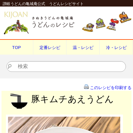
讃岐うどんの亀城庵公式 うどんレシピサイト
TOP
定番レシピ
温・レシピ
冷・レシピ
検索
このレシピを印刷する
豚キムチあえうどん