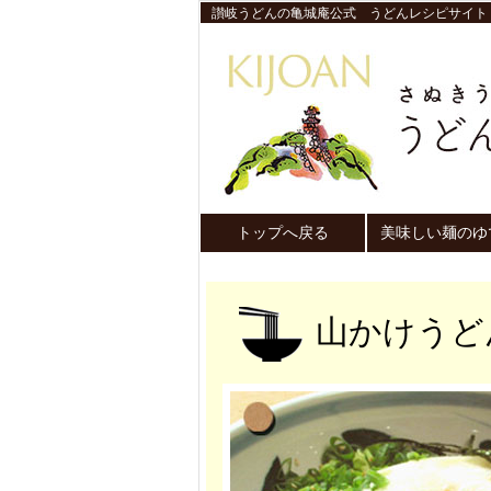
讃岐うどんの亀城庵公式 うどんレシピサイト
トップへ戻る
美味しい麺のゆ
山かけうど