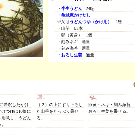
・半生うどん
240g
・亀城庵かけだし
※又は
うどんつゆ（かけ用）
2袋
・山芋 1/2本
・卵（黄身） 1個
・刻みネギ 適量
・刻み海苔 適量
・おろし生姜
適量
倍に希釈したかけ
（２）の上にすり下ろし
卵黄・ネギ・刻み海苔,
かけつゆは10倍に
た山芋をたっぷり乗せ
おろし生姜を乗せる。
を用意し、うどん
る。
る。