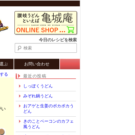
検索
今日のレシピを検索
選ぶ
お問い合わせ
する
最近の投稿
しっぽくうどん
みぞれ鍋うどん
おアゲと生姜のポカポカう
がい
どん
きのことベーコンのカフェ
風うどん