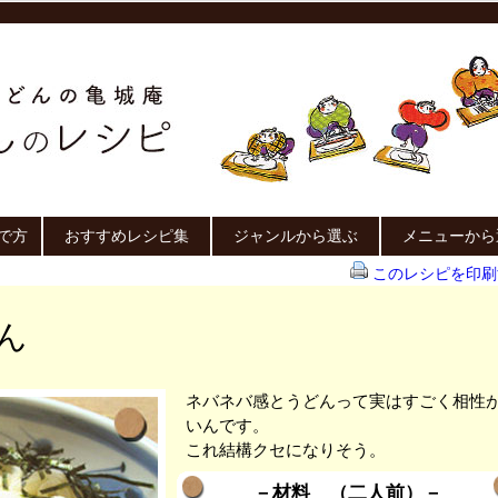
で方
おすすめレシピ集
ジャンルから選ぶ
メニューから
このレシピを印刷
ん
ネバネバ感とうどんって実はすごく相性
いんです。
これ結構クセになりそう。
－材料 （二人前）－