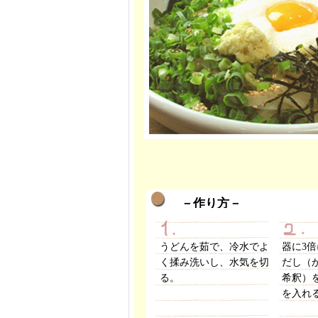
－作り方－
うどんを茹で、冷水でよ
器に3
く揉み洗いし、水気を切
だし（
る。
希釈）
を入れ