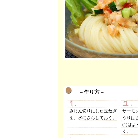
－作り方－
みじん切りにした玉ねぎ
サーモ
を、水にさらしておく。
うりは
(1)は
く。