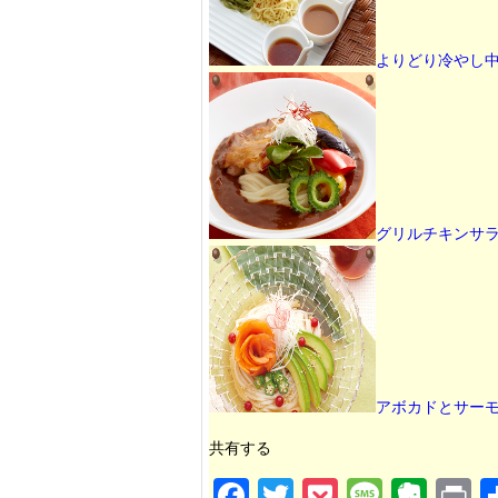
よりどり冷やし
グリルチキンサ
アボカドとサー
共有する
Facebook
Twitter
Pocket
Message
Evernote
Prin