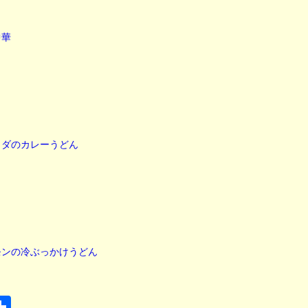
中華
ラダのカレーうどん
モンの冷ぶっかけうどん
t
共有