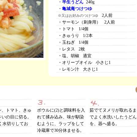
・
半生うどん
240g
・
亀城庵つけつゆ
2人前
※又はお好みのつけつゆ
・サーモン（刺身用） 2人前
・トマト 1/4個
・きゅうり 1/2本
・玉ねぎ 1/4個
・レタス 2枚
・塩、胡椒 適宜
・オリーブオイル 小さじ1
・レモン汁 大さじ1
ン、トマト、きゅ
ボウルに(2)と調味料を入
茹でてヌメリが取れるま
さいの目に切る。
れて揉み込み、味が馴染
でよく水洗いしたうどん
よく水切りしてお
むように、ラップをして
を、器へ盛る。
冷蔵庫で30分休ませる。