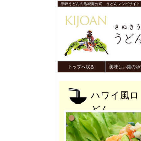
讃岐うどんの亀城庵公式 うどんレシピサイト
トップへ戻る
美味しい麺のゆ
ハワイ風ロ
どん