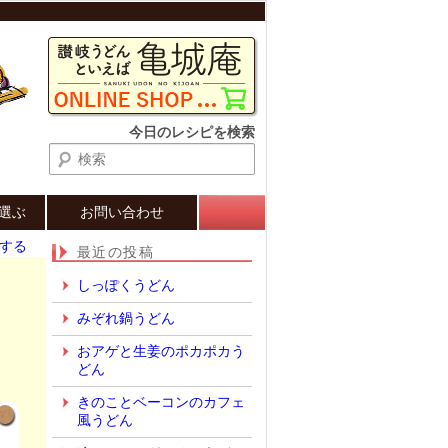
検索
今日のレシピを検索
選ぶ
お問い合わせ
する
最近の投稿
しっぽくうどん
みぞれ鍋うどん
おアゲと生姜のポカポカう
どん
きのことベーコンのカフェ
風うどん