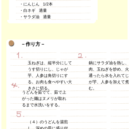
・にんじん 1/2本
・白ネギ 適量
・サラダ油 適量
－作り方－
玉ねぎは、縦半分にして
鍋にサラダ油を熱し
うす切りにし、じゃが
肉、玉ねぎを炒め、
芋、人参は角切りにす
通ったら水を入れて
る。お肉も食べやすい大
が芋、人参を加えて
きさに切る。
む。
うどんを茹でて、茹で上
がった麺はヌメリが取れ
るまで水洗いをする。
（４）のうどんを湯煎
し、深めの皿に盛り付