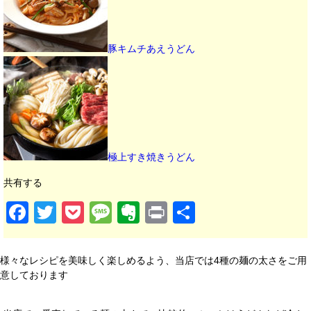
豚キムチあえうどん
極上すき焼きうどん
共有する
Facebook
Twitter
Pocket
Message
Evernote
Print
共有
様々なレシピを美味しく楽しめるよう、当店では4種の麺の太さをご用
意しております