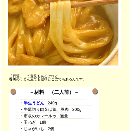
「邪道」って意見もあるけれど
香川のうどん屋でも結構どこにでもあるんです。
－材料 （二人前）－
・半生うどん
240g
・牛薄切り肉又は鶏、豚肉 200g
・市販のカレールゥ 適量
・玉ねぎ 1個
・じゃがいも 2個