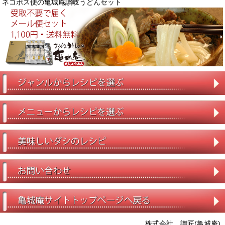
ネコポス便の亀城庵讃岐うどんセット
株式会社 讃匠(亀城庵)