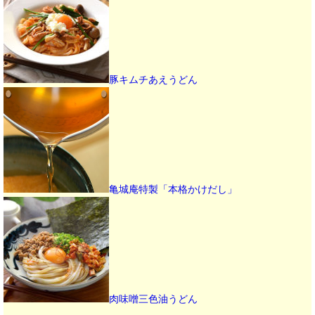
豚キムチあえうどん
亀城庵特製「本格かけだし」
肉味噌三色油うどん