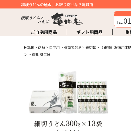
讃岐うどんの通販、お取り寄せなら亀城庵
01
TEL.
ご自宅用商品
ギフト用商品
亀
HOME
>
商品
>
自宅用
>
種類で選ぶ
>
細切麺
>
《細麺》お徳用本膳讃
ント 御礼 誕生日