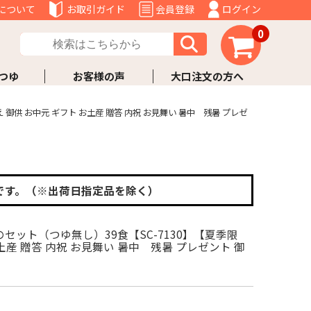
について
お取引ガイド
会員登録
ログイン
0
つゆ
お客様の声
大口注文の方へ
御供 お中元 ギフト お土産 贈答 内祝 お見舞い 暑中 残暑 プレゼ
です。（※出荷日指定品を除く）
セット（つゆ無し）39食【SC-7130】【夏季限
土産 贈答 内祝 お見舞い 暑中 残暑 プレゼント 御