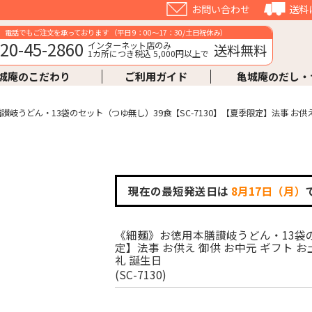
お問い合わせ
送料
電話でもご注文を承っております （平日 9：00～17：30/土日祝休み）
20-45-2860
インターネット店のみ
送料無料
1カ所につき税込 5,000円以上で
城庵のこだわり
ご利用ガイド
亀城庵のだし・
岐うどん・13袋のセット（つゆ無し）39食【SC-7130】【夏季限定】法事 お供え 
現在の最短発送日は
8月17日（月）
《細麺》お徳用本膳讃岐うどん・13袋の
定】法事 お供え 御供 お中元 ギフト お
礼 誕生日
(SC-7130)