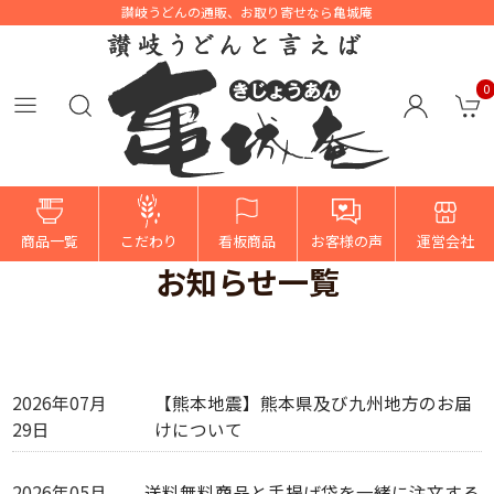
讃岐うどんの通販、お取り寄せなら亀城庵
0
HOME
>
お知らせ一覧
商品一覧
こだわり
看板商品
お客様の声
運営会社
お知らせ一覧
2026年07月
【熊本地震】熊本県及び九州地方のお届
29日
けについて
2026年05月
送料無料商品と手提げ袋を一緒に注文する