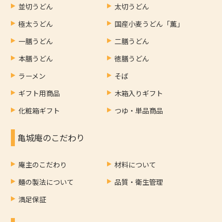
並切うどん
太切うどん
極太うどん
国産小麦うどん「薫」
一膳うどん
二膳うどん
本膳うどん
徳膳うどん
ラーメン
そば
ギフト用商品
木箱入りギフト
化粧箱ギフト
つゆ・単品商品
亀城庵のこだわり
庵主のこだわり
材料について
麺の製法について
品質・衛生管理
満足保証