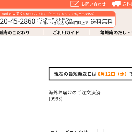
お問い合わせ
送料
電話でもご注文を承っております （平日 9：00～17：30/土日祝休み）
20-45-2860
インターネット店のみ
送料無料
1カ所につき税込 5,000円以上で
城庵のこだわり
ご利用ガイド
亀城庵のだし・
現在の最短発送日は
8月12日（水）
海外お届けのご注文決済
(9993)