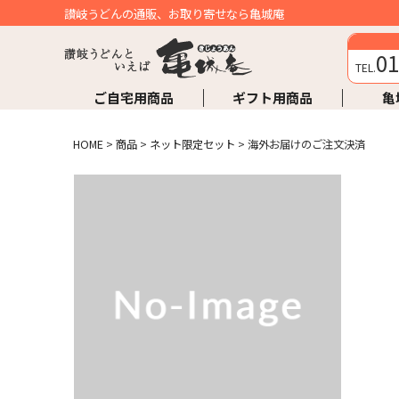
讃岐うどんの通販、お取り寄せなら亀城庵
01
TEL.
ご自宅用商品
ギフト用商品
亀
HOME
>
商品
>
ネット限定セット
>
海外お届けのご注文決済