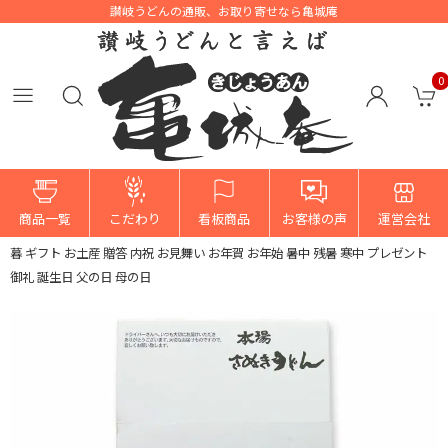
讃岐うどんの通販、お取り寄せなら亀城庵
0
HOME
>
商品
>
自宅用
>
種類で選ぶ
>
太切麺
>
《太麺》お徳用本膳讃岐うどん
商品一覧
こだわり
看板商品
お客様の声
運営会社
太切麺・10袋のセット（つゆ無し）【FA-7100】法事 お供え 御供 お中元 お歳
暮 ギフト お土産 贈答 内祝 お見舞い お年賀 お年始 暑中 残暑 寒中 プレゼント
御礼 誕生日 父の日 母の日