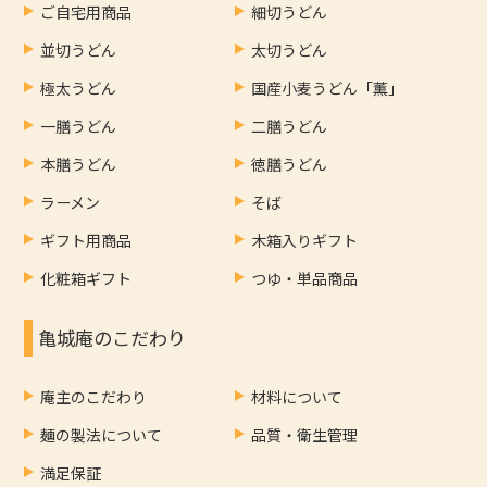
ご自宅用商品
細切うどん
並切うどん
太切うどん
極太うどん
国産小麦うどん「薫」
一膳うどん
二膳うどん
本膳うどん
徳膳うどん
ラーメン
そば
ギフト用商品
木箱入りギフト
化粧箱ギフト
つゆ・単品商品
亀城庵のこだわり
庵主のこだわり
材料について
麺の製法について
品質・衛生管理
満足保証