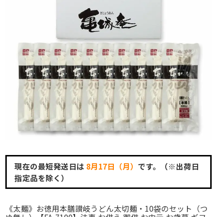
現在の最短発送日は
8月17日（月）
です。（※出荷日
指定品を除く）
《太麺》お徳用本膳讃岐うどん太切麺・10袋のセット（つ
ゆ無し）【FA-7100】法事 お供え 御供 お中元 お歳暮 ギフ