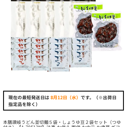
現在の最短発送日は
8月12日（水）
です。（※出荷日
指定品を除く）
本膳讃岐うどん並切麺５袋・しょうゆ豆２袋セット（つゆ
付き）【A-70512M】法事 お供え 御供 お中元 お歳暮 ギフ