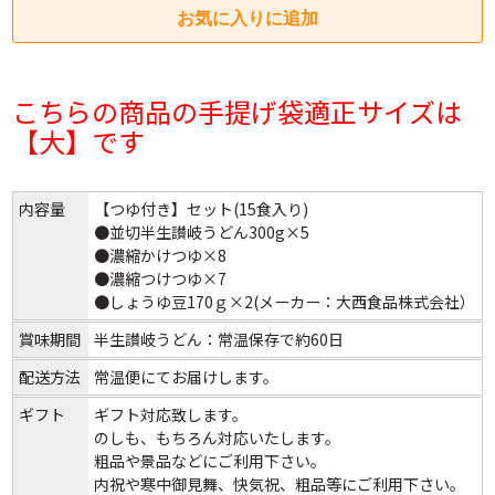
こちらの商品の手提げ袋適正サイズは
【大】です
内容量
【つゆ付き】セット(15食入り)
●並切半生讃岐うどん300g×5
●濃縮かけつゆ×8
●濃縮つけつゆ×7
●しょうゆ豆170ｇ×2(メーカー：大西食品株式会社）
賞味期間
半生讃岐うどん：常温保存で約60日
配送方法
常温便にてお届けします。
ギフト
ギフト対応致します。
のしも、もちろん対応いたします。
粗品や景品などにご利用下さい。
内祝や寒中御見舞、快気祝、粗品等にご利用下さい。