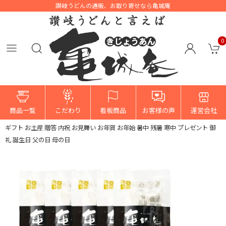
讃岐うどんの通販、お取り寄せなら亀城庵
0
HOME
>
商品
>
自宅用
>
種類で選ぶ
>
並切麺
>
本膳讃岐うどん並切麺５袋・し
商品一覧
こだわり
看板商品
お客様の声
運営会社
ょうゆ豆２袋セット（つゆ付き）【A-70512M】法事 お供え 御供 お中元 お歳暮
ギフト お土産 贈答 内祝 お見舞い お年賀 お年始 暑中 残暑 寒中 プレゼント 御
礼 誕生日 父の日 母の日