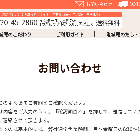
お問い合わせ
送料
電話でもご注文を承っております （平日 9：00～17：30/土日祝休み）
20-45-2860
インターネット店のみ
送料無料
1カ所につき税込 5,000円以上で
城庵のこだわり
ご利用ガイド
亀城庵のだし・
お問い合わせ
らの
よくあるご質問
をご確認ください。
せ内容をご入力のうえ、「確認画面へ」を押して、送信してく
ご連絡させて頂きます。
すのは基本的には、弊社通常営業時間、月～金曜日の8:30～17